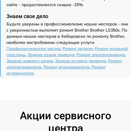
сайте - предоставляется скидка -25%.
Знаем свое дело
Будьте уверены в профессионализме наших мастеров - они
с уверенностью выполнят ремонт Brother Brother LS350s. По
данным наших мастеров в Хабаровске по ремонту Brother,
наиболее востребованы следующие услуги:
Профилактическая чистка
,
Ремонт педали
,
Ремонт игольной
пластины
,
Замена ремня привода
,
Ремонт электропривода
,
Замена ножного ремня
,
Замена ручного привода
,
Ремонт
нитенаправителя
,
Ремонт иглодержателя
,
Ремонт
игловодителя
.
Акции сервисного
центра