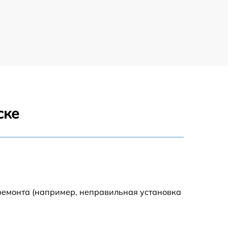
1200 р
1150 р
900 р
ске
ремонта (например, неправильная установка