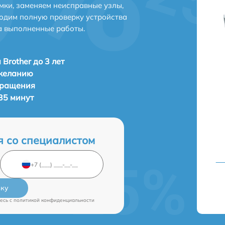
мки, заменяем неисправные узлы,
одим полную проверку устройства
а выполненные работы.
Brother до 3 лет
 желанию
бращения
 35 минут
я со специалистом
вку
есь c
политикой конфиденциальности