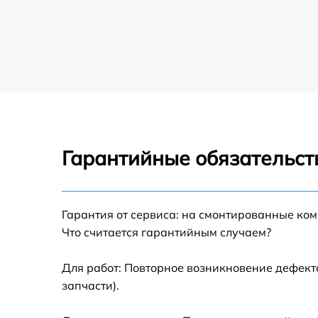
Ремонт ножного привода оверлока Brother
Ремонт петлеобразующего механизма
оверлока Brother
Ремонт челночного механизма оверлока
Brother
Гарантийные обязательст
Гарантия от сервиса: на смонтированные ко
Что считается гарантийным случаем?
Для работ: Повторное возникновение дефект
запчасти).