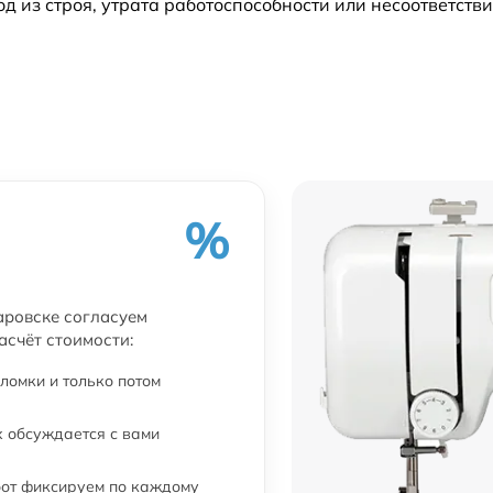
из строя, утрата работоспособности или несоответств
%
аровске согласуем
асчёт стоимости:
ломки и только потом
 обсуждается с вами
бот фиксируем по каждому