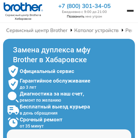
+7 (800) 301-34-05
Ежедневно с 9:00 до 21:00
Сервисный центр Brother
в
Позвонить
мне утром
Хабаровске
Сервисный центр Brother
Каталог устройств
Ремо
Замена дуплекса мфу
Brother в Хабаровске
Официальный сервис
Гарантийное обслуживание
до 3 лет
Диагностика за наш счет,
ремонт по желанию
Бесплатный выезд курьера
в день обращения
Срочный ремонт
от 35 минут