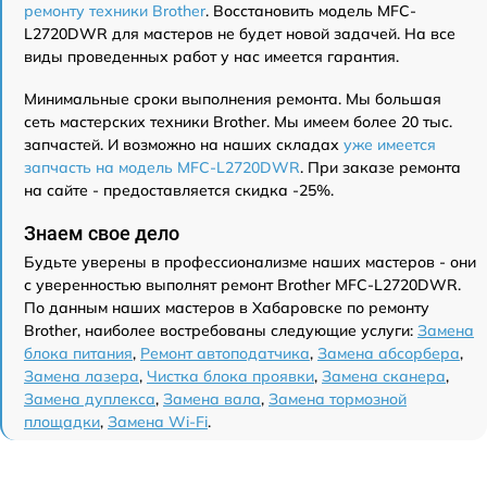
ремонту техники Brother
. Восстановить модель MFC-
L2720DWR для мастеров не будет новой задачей. На все
виды проведенных работ у нас имеется гарантия.
Минимальные сроки выполнения ремонта. Мы большая
сеть мастерских техники Brother. Мы имеем более 20 тыс.
запчастей. И возможно на наших складах
уже имеется
запчасть на модель MFC-L2720DWR
. При заказе ремонта
на сайте - предоставляется скидка -25%.
Знаем свое дело
Будьте уверены в профессионализме наших мастеров - они
с уверенностью выполнят ремонт Brother MFC-L2720DWR.
По данным наших мастеров в Хабаровске по ремонту
Brother, наиболее востребованы следующие услуги:
Замена
блока питания
,
Ремонт автоподатчика
,
Замена абсорбера
,
Замена лазера
,
Чистка блока проявки
,
Замена сканера
,
Замена дуплекса
,
Замена вала
,
Замена тормозной
площадки
,
Замена Wi-Fi
.