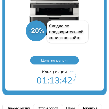
Скидка по
-20%
предварительной
записи на сайте
Цены на ремонт
Конец акции
01:13:41
Преимущества
Этапы работ
Цены
Гарантия
М